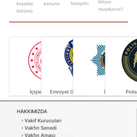
biliyor
kısayolu
kayıplar
kanunu
muydunuz?
bölümü
İçişleri Bakanlığı
Emniyet Genel Müdürlüğü
İnterpa
Poli
HAKKIMIZDA
Vakıf Kurucuları
Vakfın Senedi
Vakfın Amacı