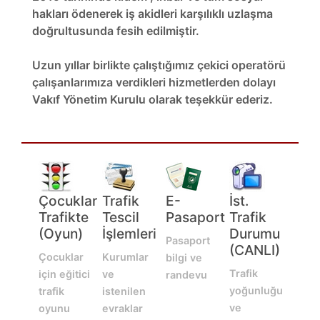
hakları ödenerek iş akidleri karşılıklı uzlaşma
doğrultusunda fesih edilmiştir.
Uzun yıllar birlikte çalıştığımız çekici operatörü
çalışanlarımıza verdikleri hizmetlerden dolayı
Vakıf Yönetim Kurulu olarak teşekkür ederiz.
Çocuklar
Trafik
E-
İst.
Trafikte
Tescil
Pasaport
Trafik
(Oyun)
İşlemleri
Durumu
Pasaport
(CANLI)
Çocuklar
Kurumlar
bilgi ve
Trafik
için eğitici
ve
randevu
yoğunluğu
trafik
istenilen
ve
oyunu
evraklar