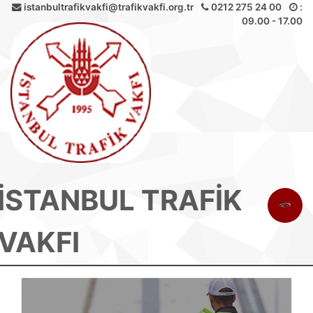
istanbultrafikvakfi@trafikvakfi.org.tr
0212 275 24 00
:
09.00 - 17.00
İSTANBUL TRAFİK
VAKFI