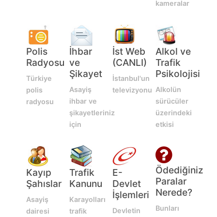
kameralar
Polis
İhbar
İst Web
Alkol ve
Radyosu
ve
(CANLI)
Trafik
Şikayet
Psikolojisi
Türkiye
İstanbul'un
Asayiş
Alkolün
polis
televizyonu
ihbar ve
sürücüler
radyosu
şikayetleriniz
üzerindeki
için
etkisi
Ödediğiniz
Kayıp
Trafik
E-
Paralar
Şahıslar
Kanunu
Devlet
Nerede?
İşlemleri
Asayiş
Karayolları
Bunları
Devletin
dairesi
trafik